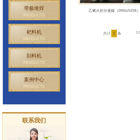
带极堆焊
乙烯火炬分液罐（09MnNiDR
PRODUCTS
耙料机
1/
共计
5
条
PRODUCTS
刮料机
PRODUCTS
案例中心
PRODUCTS
联系我们