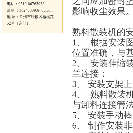
之间应加密封
电话：0519-86765053
影响收尘
邮箱 ：362400893@qq.com
地 址：常州市钟楼区梧桐路
52号（东门）
熟料散装机的
1、 根据安装
位置准确，与
2、 安装伸缩
兰连接；
3、 安装支架
4、 熟料散装
与卸料连接管
5、 安装手动
6、 制作安装